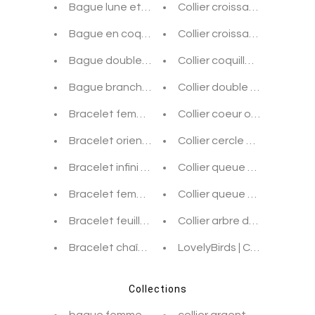
Bague lune et soleil argent bohème chic
Collier croissant de lune 
Bague en coquillage argent blanc nacré bohèm
Collier croissant de lune 
Bague double coeur argent et strass bohème c
Collier coquillage blanc a
Bague branche d'arbre argent bohème chic
Collier double coeur arge
Bracelet femme coeur argent turquoise et bla
Collier coeur or bohème ch
Bracelet oriental argent arabe hubun bohème c
Collier cercle or bohème c
Bracelet infini femme argent bohème chic
Collier queue de baleine 
Bracelet femme diamant argent et strass bohè
Collier queue de baleine 
Bracelet feuille or et pierres bohème chic
Collier arbre de vie or boh
Bracelet chaîne femme argent bohème chic
LovelyBirds | Collier oisea
Collections