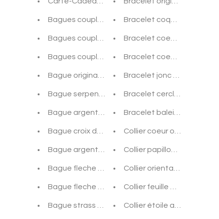
Carte-Cadeau BohemeForever
Bracelet original femme c
Bagues couple argent "you complete me" bohè
Bracelet coquillage femme
Bagues couple argent mains d'amour bohème c
Bracelet coeur or rouge e
Bagues couple argent vagues d'amour bohème
Bracelet coeur or bohème 
Bague originale femme argent style péruvien 
Bracelet jonc argent cercl
Bague serpent argent et strass bohème chic
Bracelet cercle argent et
Bague argent fleurs d'argent bohème chic
Bracelet baleine bleue ar
Bague croix de malte argent bohème chic
Collier coeur or bohème ch
Bague argent fleur à boutons d'or bohème chic
Collier papillon argent bo
Bague fleche or et strass bohème chic
Collier oriental argent bo
Bague fleche argent bohème chic
Collier feuille argent bohè
Bague strass argent épingle à nourrice bohème
Collier étoile argent bohè