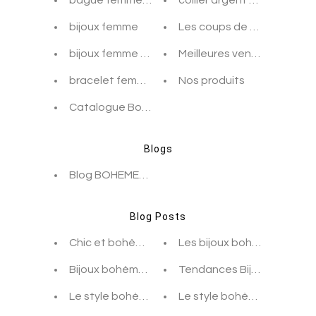
bague femme argent
collier argent femme
bijoux femme
Les coups de coeur
bijoux femme tendance
Meilleures ventes
bracelet femme argent
Nos produits
Catalogue BohemeForever
Blogs
Blog BOHEMEFOREVER
Blog Posts
Chic et bohème en hiver
Les bijoux bohèmes chics
Bijoux bohème de joaillier, la tendance à découv
Tendances Bijoux Bohèmes 
Le style bohème ne s'improvise pas !
Le style bohème s’invite d