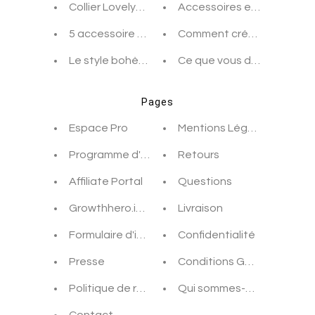
Collier LovelyBirds pour sublimer votre look Boh
Accessoires et maquillag
5 accessoire Bohème Chic pour cet été
Comment créer une coiff
Le style bohème s’invite à votre mariage
Ce que vous devez savoir 
Pages
Espace Pro
Mentions Légales
Programme d'affiliation
Retours
Affiliate Portal
Questions
Growthhero.io - Redirect Page
Livraison
Formulaire d'inscription
Confidentialité
Presse
Conditions Générales de 
Politique de remboursement
Qui sommes-nous ?