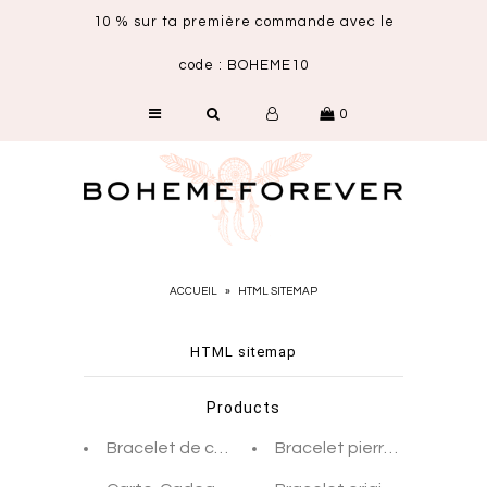
10 % sur ta première commande avec le
code : BOHEME10
SHOP
0
NOUVEAUTÉS
CARTE CADEAU
ACCUEIL
»
HTML SITEMAP
HTML sitemap
Products
Bracelet de cheville or argent croissant de lun
Bracelet pierre bleue orig