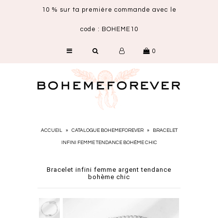
10 % sur ta première commande avec le
code : BOHEME10
SHOP
0
NOUVEAUTÉS
CARTE CADEAU
ACCUEIL
»
CATALOGUE BOHEMEFOREVER
»
BRACELET
INFINI FEMME TENDANCE BOHÈME CHIC
Bracelet infini femme argent tendance
bohème chic