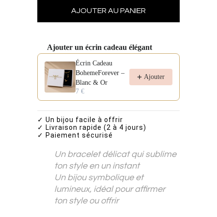
Ajouter un écrin cadeau élégant
Use the Previous and Next buttons to navigate through pro
Écrin Cadeau
BohemeForever –
Ajouter
Blanc & Or
7 €
✓ Un bijou facile à offrir
✓ Livraison rapide (2 à 4 jours)
✓ Paiement sécurisé
Un bracelet délicat qui sublime
ton style en un instant
Un bijou symbolique et
lumineux, idéal pour affirmer
ton style ou offrir