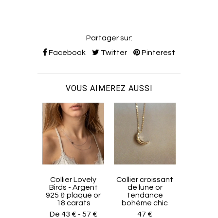
Partager sur:
Facebook
Twitter
Pinterest
VOUS AIMEREZ AUSSI
Collier Lovely
Collier croissant
Collier 
Birds - Argent
de lune or
de lune
925 & plaqué or
tendance
bohèm
18 carats
bohème chic
43
De
43 €
-
57 €
47 €