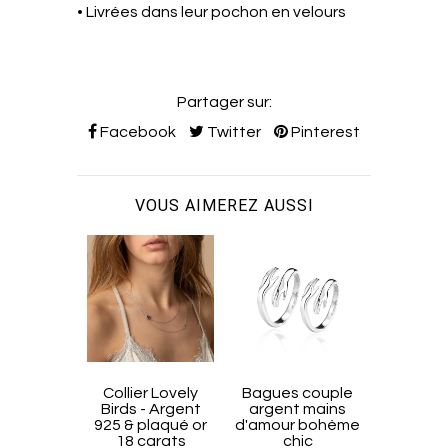
• Livrées dans leur pochon en velours
Partager sur:
Facebook
Twitter
Pinterest
VOUS AIMEREZ AUSSI
Collier Lovely
Bagues couple
Bagues
Birds - Argent
argent mains
argen
925 & plaqué or
d'amour bohème
comple
18 carats
chic
bohèm