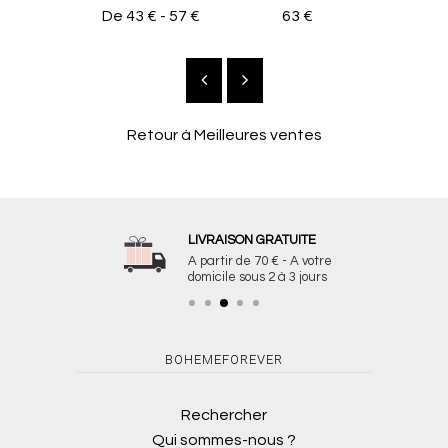
De
43 €
-
57 €
63 €
59
Retour à
Meilleures ventes
LIVRAISON GRATUITE
A partir de 70 € - A votre
domicile sous 2 à 3 jours
BOHEMEFOREVER
Rechercher
Qui sommes-nous ?