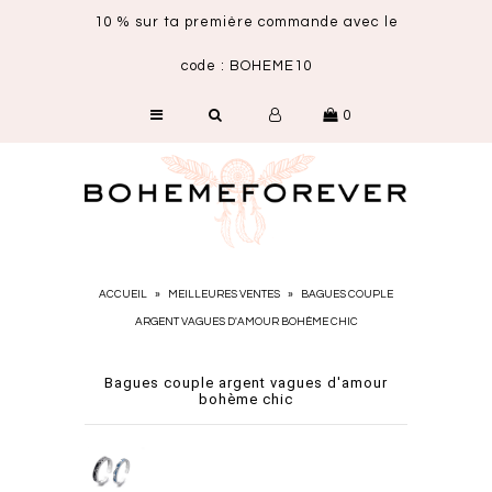
10 % sur ta première commande avec le
code : BOHEME10
SHOP
0
NOUVEAUTÉS
CARTE CADEAU
ACCUEIL
»
MEILLEURES VENTES
»
BAGUES COUPLE
ARGENT VAGUES D'AMOUR BOHÈME CHIC
Bagues couple argent vagues d'amour
bohème chic