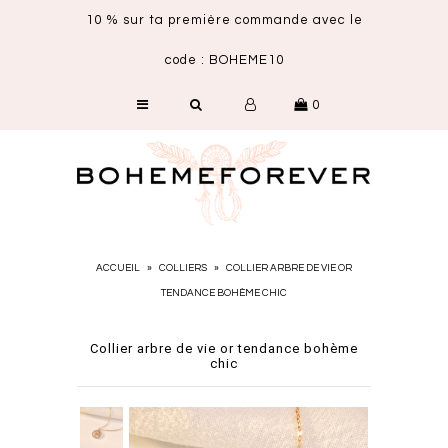
10 % sur ta première commande avec le
code : BOHEME10
SHOP
0
NOUVEAUTÉS
CARTE CADEAU
ACCUEIL
»
COLLIERS
»
COLLIER ARBRE DE VIE OR
TENDANCE BOHÈME CHIC
Collier arbre de vie or tendance bohème
chic