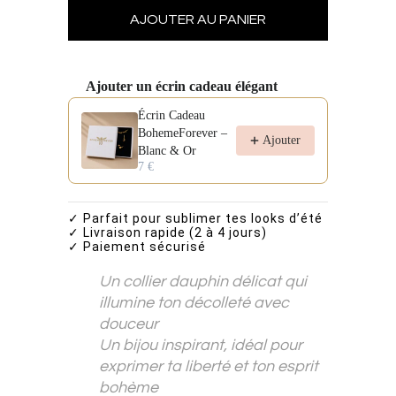
Ajouter un écrin cadeau élégant
Use the Previous and Next buttons to navigate through pro
Écrin Cadeau
BohemeForever –
Ajouter
Blanc & Or
7 €
✓ Parfait pour sublimer tes looks d’été
✓ Livraison rapide (2 à 4 jours)
✓ Paiement sécurisé
Un collier dauphin délicat qui
illumine ton décolleté avec
douceur
Un bijou inspirant, idéal pour
exprimer ta liberté et ton esprit
bohème