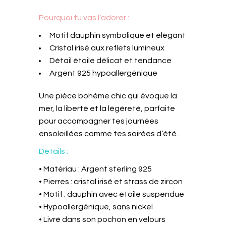
Pourquoi tu vas l’adorer :
Motif dauphin symbolique et élégant
Cristal irisé aux reflets lumineux
Détail étoile délicat et tendance
Argent 925 hypoallergénique
Une pièce bohème chic qui évoque la
mer, la liberté et la légèreté, parfaite
pour accompagner tes journées
ensoleillées comme tes soirées d’été.
Détails :
• Matériau : Argent sterling 925
• Pierres : cristal irisé et strass de zircon
• Motif : dauphin avec étoile suspendue
• Hypoallergénique, sans nickel
• Livré dans son pochon en velours