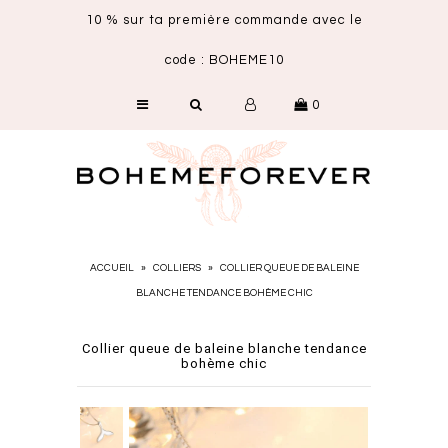
10 % sur ta première commande avec le
code : BOHEME10
SHOP
0
NOUVEAUTÉS
CARTE CADEAU
ACCUEIL
»
COLLIERS
»
COLLIER QUEUE DE BALEINE
BLANCHE TENDANCE BOHÈME CHIC
Collier queue de baleine blanche tendance
bohème chic