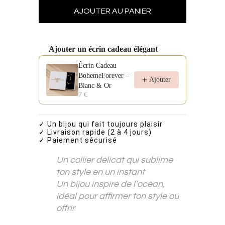
Ajouter un écrin cadeau élégant
Use the Previous and Next buttons to navigate through pro
Écrin Cadeau
BohemeForever –
Ajouter
Blanc & Or
7 €
✓ Un bijou qui fait toujours plaisir
✓ Livraison rapide (2 à 4 jours)
✓ Paiement sécurisé
Un collier délicat qui sublime
ton style en un instant
Un bijou inspiré de l’océan,
idéal pour affirmer ton style ou
offrir