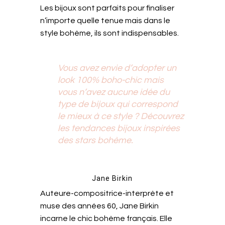
Les bijoux sont parfaits pour finaliser
n’importe quelle tenue mais dans le
style bohème, ils sont indispensables.
Vous avez envie d’adopter un
look 100% boho-chic mais
vous n’avez aucune idée du
type de bijoux qui correspond
le mieux à ce style ? Découvrez
les tendances bijoux inspirées
des stars bohème.
Jane Birkin
Auteure-compositrice-interprète et
muse des années 60, Jane Birkin
incarne le chic bohème français. Elle